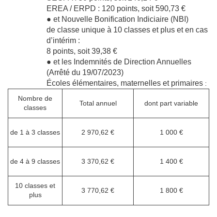
EREA / ERPD : 120 points, soit 590,73 €
● et Nouvelle Bonification Indiciaire (NBI)
de classe unique à 10 classes et plus et en cas
d’intérim :
8 points, soit 39,38 €
● et les Indemnités de Direction Annuelles
(Arrêté du 19/07/2023)
Écoles élémentaires, maternelles et primaires
:
Nombre de
Total annuel
dont part variable
classes
de 1 à 3 classes
2 970,62 €
1 000 €
de 4 à 9 classes
3 370,62 €
1 400 €
10 classes et
3 770,62 €
1 800 €
plus