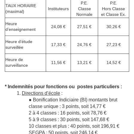
P.E.
P.E.
TAUX HORAIRE
Instituteurs
Classe
Hors Classe
(maximal)
Normale
et Classe Ex.
Heure
24,08 €
27,51 €
30,26 €
d’enseignement
Heure d’étude
17,33 €
24,76 €
27,23 €
surveillée
Heure de
11,56 €
13,21 €
14,52 €
surveillance
* Indemnités pour fonctions ou postes particuliers :
1.
Directions d’école
:
● Bonification Indiciaire (BI) montants brut
classe unique : 3 points, soit 14,77 €
2 à 4 classes : 16 points, soit 78,76 €
5 à 9 classes : 30 points, soit 147,68 €
10 classes et plus : 40 points, soit 196,91 €
SEGPA : 50 points, soit 246,14 €