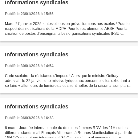
Informations syndicales
Publié le 23/01/2026 à 15:55
Mardi 27 janvier 2025 toutes et tous en grève, fermons nos écoles ! Pour le
respect des notifications de la MDPH Pour le recrutement d’AESH Pour la
création de postes d’enseignants Les organisations syndicales (FSU-
SNUipp 35, SE-Unsa 35, CGT Éduc’action...
Informations syndicales
Publié le 30/01/2026 à 14:54
Carte scolaire : la résistance s’impose ! Alors que le ministre Geffray
adressait, le 22 janvier, une missive lyrique aux personnels, les exhortant à
se faire « allumeurs de lumières » et « sentinelles de la raison », son plan
social d’une brutalité sans...
Informations syndicales
Publié le 06/03/2026 à 16:38
8 mars : Journée internationale du droit des femmes RDV dès 11H sur les
différents stands mail François Mitterrand à Rennes Manifestation à partir de
15H * Communiqué intersyndical 35 Carte scolaire et mouvement Les