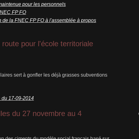
é maintenue pour les personnels
 FNEC FP FO
ion de la FNEC FP FO à l'assemblée à propos
oute pour l'école territoriale
aires sert à gonfler les déjà grasses subventions
né du 17-09-2014
elles du 27 novembre au 4
 un des ciments du modèle social français basé sur