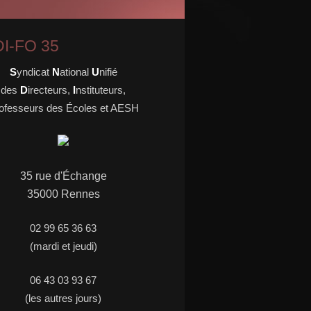
I-FO 35
S
yndicat
N
ational
U
nifié
des
D
irecteurs,
I
nstituteurs,
ofesseurs des Écoles et AESH
35 rue d'
É
change
35000 Rennes
02 99 65 36 63
(mardi et jeudi)
06 43 03 93 67
(les autres jours)