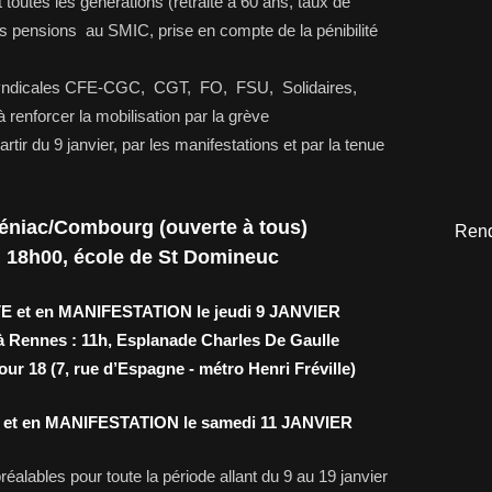
outes les générations (retraite à 60 ans, taux de
pensions au SMIC, prise en compte de la pénibilité
s syndicales CFE-CGC, CGT, FO, FSU, Solidaires,
renforcer la mobilisation par la grève
rtir du 9 janvier, par les manifestations et par la tenue
téniac/Combourg (ouverte à tous)
Rend
, 18h00, école de St Domineuc
 et en MANIFESTATION le jeudi 9 JANVIER
 à Rennes : 11h, Esplanade Charles De Gaulle
ur 18 (7, rue d’Espagne - métro Henri Fréville)
et en MANIFESTATION le samedi 11 JANVIER
alables pour toute la période allant du 9 au 19 janvier