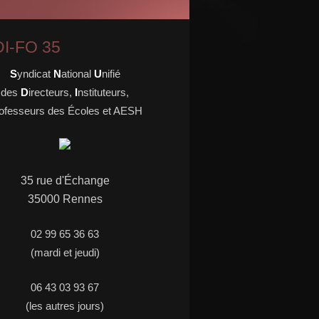
I-FO 35
S
yndicat
N
ational
U
nifié
des
D
irecteurs,
I
nstituteurs,
ofesseurs des Écoles et AESH
35 rue d'
É
change
35000 Rennes
02 99 65 36 63
(mardi et jeudi)
06 43 03 93 67
(les autres jours)