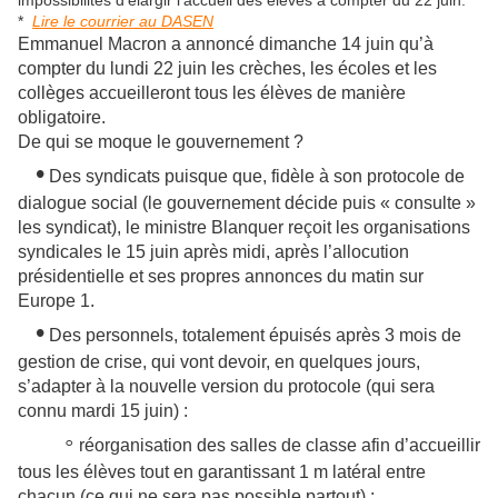
impossibilités d'élargir l'accueil des élèves à compter du 22 juin.
*
Lire le courrier au DASEN
Emmanuel Macron a annoncé dimanche 14 juin qu’à
compter du lundi 22 juin les crèches, les écoles et les
collèges accueilleront tous les élèves de manière
obligatoire.
De qui se moque le gouvernement ?
•
Des syndicats puisque que, fidèle à son protocole de
dialogue social (le gouvernement décide puis « consulte »
les syndicat), le ministre Blanquer reçoit les organisations
syndicales le 15 juin après midi, après l’allocution
présidentielle et ses propres annonces du matin sur
Europe 1.
•
Des personnels, totalement épuisés après 3 mois de
gestion de crise, qui vont devoir, en quelques jours,
s’adapter à la nouvelle version du protocole (qui sera
connu mardi 15 juin) :
◦
réorganisation des salles de classe afin d’accueillir
tous les élèves tout en garantissant 1 m latéral entre
chacun (ce qui ne sera pas possible partout) ;