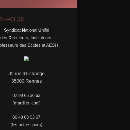
I-FO 35
S
yndicat
N
ational
U
nifié
des
D
irecteurs,
I
nstituteurs,
ofesseurs des Écoles et AESH
35 rue d'
É
change
35000 Rennes
02 99 65 36 63
(mardi et jeudi)
06 43 03 93 67
(les autres jours)