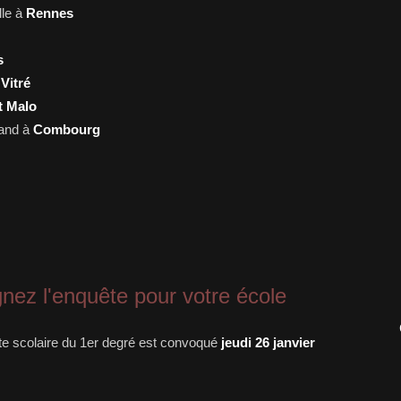
lle à
Rennes
s
à
Vitré
t Malo
iand à
Combourg
gnez l'enquête pour votre école
arte scolaire du 1er degré est convoqué
jeudi 26 janvier