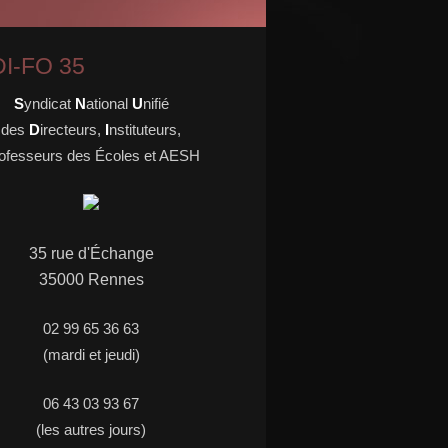
I-FO 35
S
yndicat
N
ational
U
nifié
des
D
irecteurs,
I
nstituteurs,
ofesseurs des Écoles et AESH
35 rue d'
É
change
35000 Rennes
02 99 65 36 63
(mardi et jeudi)
06 43 03 93 67
(les autres jours)