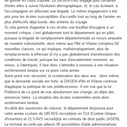
de gonfler en cours d'année. Le DASEN s'est engagé pour certaines
d'entre elles à suivre l'évolution démographique, et, le cas échéant, à
l'accompagner en affectant une brigade. Le même engagement a été
pris pour les écoles susceptibles d'accueillir tout au long de l'année, en
plus d'effectifs déjà lourds, des enfants du voyage.
Si cela permet d'apporter à ces écoles une bouffée d'oxygène à un
moment critique, c'est globalement tout le département qui en pâtit,
puisque la brigade de remplacement départementale se trouve amputée
de manière substantielle, alors même que l'Ille et Vilaine comptera 58
nouvelles classes, ce qui implique, mathématiquement, plus de
remplacements à effectuer (il n'y a pas globalement d'amélioration des
conditions de travail, puisque les taux d'encadrement resteront, au
mieux, à l'identique). Il faut donc s'attendre à nouveau à une situation
extrêmement tendue sur ce point cette année.
Autre point noir, récurrent, la scolarisation des deux ans : alors même
que la demande sociale est forte, le DASEN d'Ille et Vilaine continue
d'appliquer la politique de ses prédécesseurs. Il est vrai que la loi
Peillonn'a de ce point de vue absolument rien changé, en dépit des
annonces faites. La situation des écoles maternelles reste donc
extrêmement tendue.
Au-delà des ouvertures de classes, le département disposera pour
cette année scolaire de 180 AVS recruté(e)s en CUI (Contrat Unique
d'Insertion) et 21.5 AVS recruté(e)s en contrats de droit public (ASEN).
Le rectorat accorde par ailleurs 85 possibilités d'aide administratives