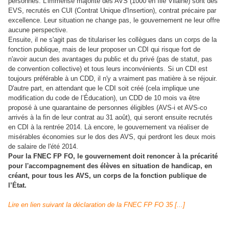
personnes. L'immense majorité des AVS (1000 en Ille Vilaine) sont des
EVS, recrutés en CUI (Contrat Unique d'Insertion), contrat précaire par
excellence. Leur situation ne change pas, le gouvernement ne leur offre
aucune perspective.
Ensuite, il ne s'agit pas de titulariser les collègues dans un corps de la
fonction publique, mais de leur proposer un CDI qui risque fort de
n'avoir aucun des avantages du public et du privé (pas de statut, pas
de convention collective) et tous leurs inconvénients. Si un CDI est
toujours préférable à un CDD, il n'y a vraiment pas matière à se réjouir.
D'autre part, en attendant que le CDI soit créé (cela implique une
modification du code de l’Éducation), un CDD de 10 mois va être
proposé à une quarantaine de personnes éligibles (AVS-i et AVS-co
arrivés à la fin de leur contrat au 31 août), qui seront ensuite recrutés
en CDI à la rentrée 2014. Là encore, le gouvernement va réaliser de
misérables économies sur le dos des AVS, qui perdront les deux mois
de salaire de l'été 2014.
Pour la FNEC FP FO, le gouvernement doit renoncer à la précarité
pour l'accompagnement des élèves en situation de handicap, en
créant, pour tous les AVS, un corps de la fonction publique de
l’État.
Lire en lien suivant la déclaration de la FNEC FP FO 35 [...]