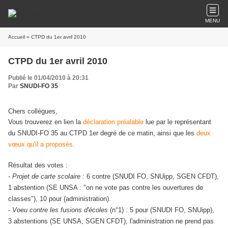
MENU
Accueil
» CTPD du 1er avril 2010
CTPD du 1er avril 2010
Publié le 01/04/2010 à 20:31
Par
SNUDI-FO 35
Chers collègues,
Vous trouverez en lien la
déclaration préalable
lue par le représentant
du SNUDI-FO 35 au CTPD 1er degré de ce matin, ainsi que les
deux
vœux qu'il a proposés
.
Résultat des votes :
-
Projet de carte scolaire
: 6 contre (SNUDI FO, SNUipp, SGEN CFDT),
1 abstention (SE UNSA : "on ne vote pas contre les ouvertures de
classes"), 10 pour (administration).
-
Voeu contre les fusions d'écoles
(n°1) : 5 pour (SNUDI FO, SNUipp),
3 abstentions (SE UNSA, SGEN CFDT), l'administration ne prend pas