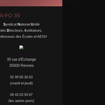
I-FO 35
S
yndicat
N
ational
U
nifié
des
D
irecteurs,
I
nstituteurs,
ofesseurs des Écoles et AESH
35 rue d'
É
change
35000 Rennes
02 99 65 36 63
(mardi et jeudi)
06 43 03 93 67
(les autres jours)