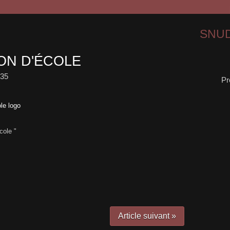
SNUD
ON D'ÉCOLE
35
Pr
cole "
Article suivant »