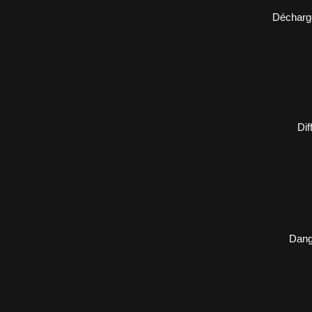
Décharge
Dif
Dange