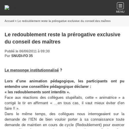
MENU
Accueil
» Le redoublement reste la prérogative exclusive du conseil des maîtres
Le redoublement reste la prérogative exclusive
du conseil des maîtres
Publié le 06/06/2011 à 09:30
Par
SNUDI-FO 35
Le mensonge institutionnalisé
?
Lors d’une animation pédagogique, les participants ont pu
entendre une conseillère pédagogique déclarer :
« les redoublements sont interdits ».
Face aux réactions des collègues stupéfaits, cette « animatrice » a
corrigé le tir en affirmant « …en tous cas, il vaut mieux éviter d’en
faire !! ».
Dans le même temps, des collègues nous interrogeaient sur la
demande de l’IEN de bien vouloir porter à sa connaissance toute
demande de maintien en cours de cycle (Redoublement) pour exercer