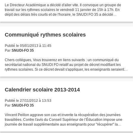
Le Directeur Académique a décidé d'aller vite. Il convoque un groupe de
travail sur les rythmes scolaires le vendredi 11 janvier de 15h à 17h. En
dépit des délais très courts et de l'horaire, le SNUDI FO 35 a décidé
d'appeler à un rassemblement vendredi...
Communiqué rythmes scolaires
Publié le 05/01/2013 à 11:45
Par
SNUDI-FO 35
Chers collègues, Vous trouverez en liens suivants : un communiqué du
secrétariat national du SNUDI FO relatif au projet de décret modifiant les
rythmes scolaires. Si ce décret devait s'appliquer, les enseignants seraient
placés sous la tutelle des collectivités...
Calendrier scolaire 2013-2014
Publié le 27/11/2012 à 13:53
Par
SNUDI-FO 35
Vincent Peillon aggrave son cas et invente la récupération des journées
travaillées. Contre l'avis du Conseil Supérieur de l’Éducation impose une
journée de travail supplémentaire aux enseignants pour "récupérer" la
journée de pré-rentrée, au prétexte...