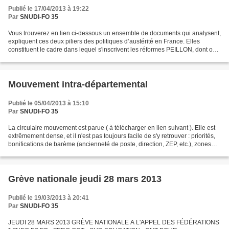
Publié le 17/04/2013 à 19:22
Par
SNUDI-FO 35
Vous trouverez en lien ci-dessous un ensemble de documents qui analysent,
expliquent ces deux piliers des politiques d’austérité en France. Elles
constituent le cadre dans lequel s'inscrivent les réformes PEILLON, dont on
comprend alors nettement les...
Mouvement intra-départemental
Publié le 05/04/2013 à 15:10
Par
SNUDI-FO 35
La circulaire mouvement est parue ( à télécharger en lien suivant ). Elle est
extrêmement dense, et il n'est pas toujours facile de s'y retrouver : priorités,
bonifications de barème (ancienneté de poste, direction, ZEP, etc.), zones
géographiques, ordre...
Grève nationale jeudi 28 mars 2013
Publié le 19/03/2013 à 20:41
Par
SNUDI-FO 35
JEUDI 28 MARS 2013 GRÈVE NATIONALE A L'APPEL DES FÉDÉRATIONS