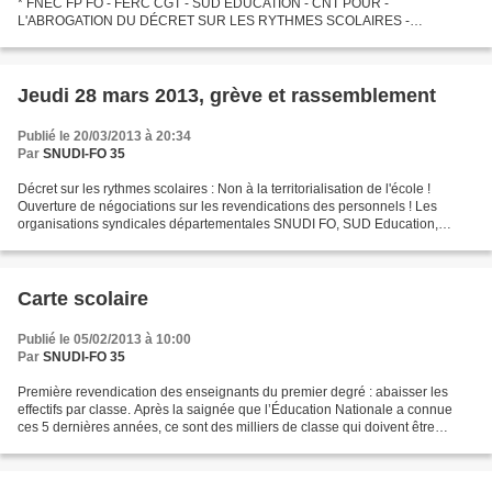
* FNEC FP FO - FERC CGT - SUD EDUCATION - CNT POUR -
L'ABROGATION DU DÉCRET SUR LES RYTHMES SCOLAIRES -
L'ABANDON DU PROJET DE LOI DE REFONDATION DE L’ÉCOLE -
L'OUVERTURE DE NOUVELLES NÉGOCIATIONS...
Jeudi 28 mars 2013, grève et rassemblement
Publié le 20/03/2013 à 20:34
Par
SNUDI-FO 35
Décret sur les rythmes scolaires : Non à la territorialisation de l'école !
Ouverture de négociations sur les revendications des personnels ! Les
organisations syndicales départementales SNUDI FO, SUD Education,
SDEN CGT se sont rencontrées le mardi 19...
Carte scolaire
Publié le 05/02/2013 à 10:00
Par
SNUDI-FO 35
Première revendication des enseignants du premier degré : abaisser les
effectifs par classe. Après la saignée que l’Éducation Nationale a connue
ces 5 dernières années, ce sont des milliers de classe qui doivent être
ouvertes pour permettre une véritable...