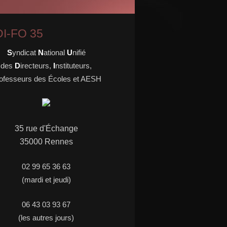
I-FO 35
S
yndicat
N
ational
U
nifié
des
D
irecteurs,
I
nstituteurs,
ofesseurs des Écoles et AESH
35 rue d'
É
change
35000 Rennes
02 99 65 36 63
(mardi et jeudi)
06 43 03 93 67
(les autres jours)