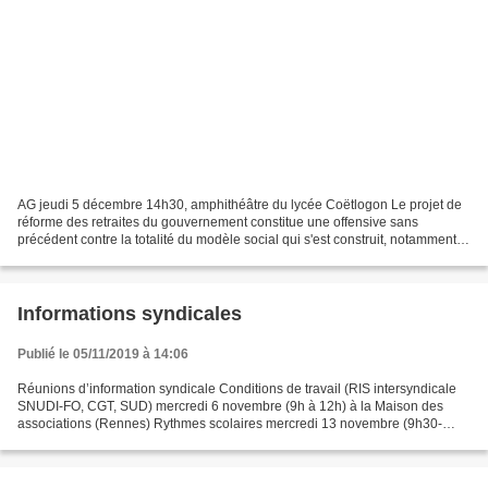
AG jeudi 5 décembre 14h30, amphithéâtre du lycée Coëtlogon Le projet de
réforme des retraites du gouvernement constitue une offensive sans
précédent contre la totalité du modèle social qui s'est construit, notamment
après la guerre, sur la base du programme...
Informations syndicales
Publié le 05/11/2019 à 14:06
Réunions d’information syndicale Conditions de travail (RIS intersyndicale
SNUDI-FO, CGT, SUD) mercredi 6 novembre (9h à 12h) à la Maison des
associations (Rennes) Rythmes scolaires mercredi 13 novembre (9h30-
12h30) à l'Union départementale FO (35 rue...