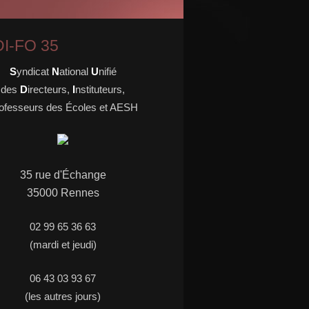
I-FO 35
S
yndicat
N
ational
U
nifié
des
D
irecteurs,
I
nstituteurs,
ofesseurs des Écoles et AESH
35 rue d'
É
change
35000 Rennes
02 99 65 36 63
(mardi et jeudi)
06 43 03 93 67
(les autres jours)