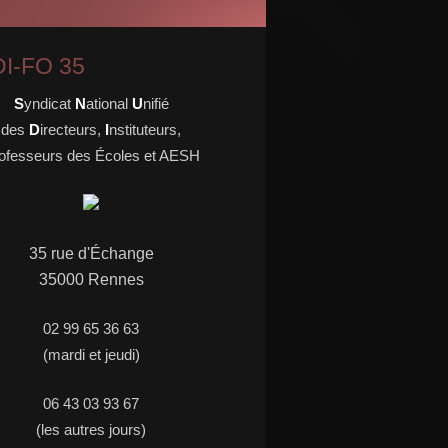
I-FO 35
S
yndicat
N
ational
U
nifié
des
D
irecteurs,
I
nstituteurs,
ofesseurs des Écoles et AESH
35 rue d'
É
change
35000 Rennes
02 99 65 36 63
(mardi et jeudi)
06 43 03 93 67
(les autres jours)