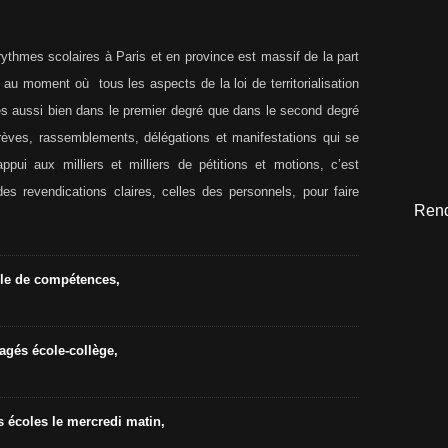
rythmes scolaires à Paris et en province est massif de la part
 au moment où tous les aspects de la loi de territorialisation
tés aussi bien dans le premier degré que dans le second degré
grèves, rassemblements, délégations et manifestations qui se
pui aux milliers et milliers de pétitions et motions, c’est
des revendications claires, celles des personnels, pour faire
Rend
cle de compétences,
agés école-collège,
s écoles le mercredi matin,