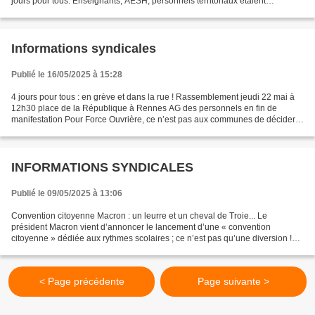
jours pour tous. Enseignants, AESH, personnels territoriaux étaient
massivement en grève pour affirmer leur...
Informations syndicales
Publié le 16/05/2025 à 15:28
4 jours pour tous : en grève et dans la rue ! Rassemblement jeudi 22 mai à
12h30 place de la République à Rennes AG des personnels en fin de
manifestation Pour Force Ouvrière, ce n’est pas aux communes de décider
des rythmes scolaires ; ce n’est pas aux...
INFORMATIONS SYNDICALES
Publié le 09/05/2025 à 13:06
Convention citoyenne Macron : un leurre et un cheval de Troie... Le
président Macron vient d’annoncer le lancement d’une « convention
citoyenne » dédiée aux rythmes scolaires ; ce n’est pas qu’une diversion !
C’est aussi le cheval de Troie de nouvelles...
< Page précédente
Page suivante >